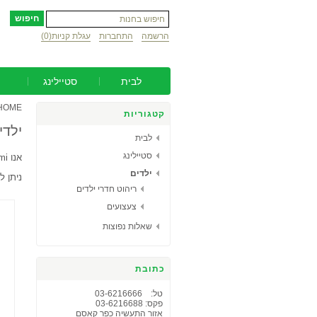
הרשמה
התחברות
עגלת קניות
(0)
לבית
סטיילינג
HOME
קטגוריות
ילדי
לבית
סטיילינג
אנו E-gami מתמחים בפתרונות אקולוגים לחדרי ילדים.
ילדים
ניתן ל
ריהוט חדרי ילדים
צעצועים
שאלות נפוצות
כתובת
טל: 03-6216666
פקס: 03-6216688
אזור התעשיה כפר קאסם