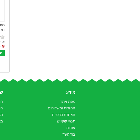
מתל
הגד
₪ 288.00
₪ 228.00
מידע
שי
מפת אתר
חי
החזרות ומשלוחים
חד
הצהרת פרטיות
מו
תנאי שימוש
מו
אודות
צור קשר