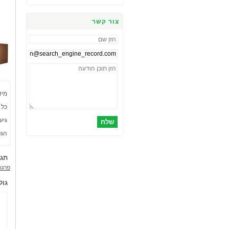
צור קשר
מיד
כל יחי
גיע בסט
שלח
הגל
תגי
פרגוד
גול