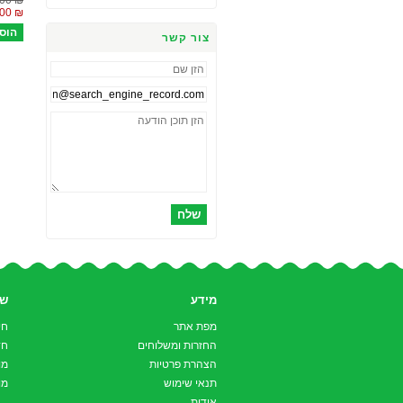
₪ 426.00
₪ 369.00
צור קשר
שלח
מידע
שי
מפת אתר
חי
החזרות ומשלוחים
חד
הצהרת פרטיות
מו
תנאי שימוש
מו
אודות