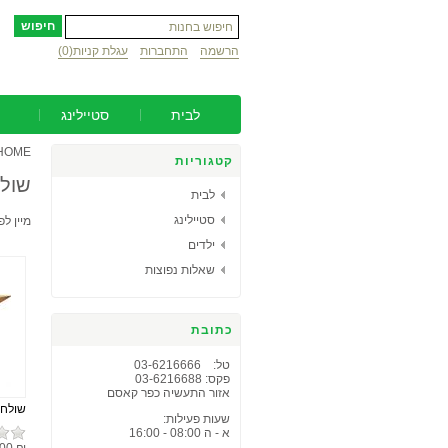
הרשמה
התחברות
עגלת קניות
(0)
לבית
סטיילינג
HOME
קטגוריות
שול
לבית
סטיילינג
מיין לפ
ילדים
שאלות נפוצות
כתובת
טל: 03-6216666
פקס: 03-6216688
אזור התעשיה כפר קאסם
שולחן ULA RASA
שעות פעילות:
א - ה 08:00 - 16:00